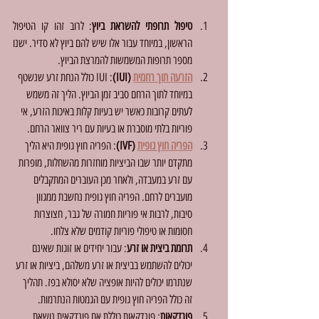
טיפול תרופתי להשראת ביוץ
: לרוב זהו קו הטיפול 
הראשון, במיוחד עבור אלו שיש להם ביוץ לא סדיר. ישנו 
מספר תרופות המשמשות להמרצת הביוץ.
הזרעה תוך רחמית
 (IUI)
: IUI כולל הנחת זרע שנשטף 
במיוחד לתוך הרחם סביב זמן הביוץ. הליך זה משמש 
לעתים קרובות כאשר יש בעיות קלות באיכות הזרע, אי 
פוריות בלתי מוסברת או בעיות עם ריר צוואר הרחם.
הפריה חוץ גופית
 (IVF)
: הפריה חוץ גופית היא הליך 
מתקדם יותר שבו הביציות מוחזרות מהשחלות, מופרות 
עם זרע במעבדה, ולאחר מכן העוברים המתקבלים 
מועברים לרחם. הפריה חוץ גופית נחשבת ממגוון 
סיבות, לרבות אי פוריות חמורה של גבר, חצוצרות 
חסומות או טיפולי פוריות קודמים שלא צלחו.
תרומת ביצית או זרע
: עבור יחידים או זוגות שאינם 
יכולים להשתמש בביצית או זרע משלהם, ביציות או זרע 
שנתרמו יכולים להיות אופציה שלא יסולא בפז. תהליך 
זה כולל הפריה חוץ גופית עם הגמטות הנתרמות.
פונדקאות
: פונדקאות כוללת אם פונדקאית נושאת 