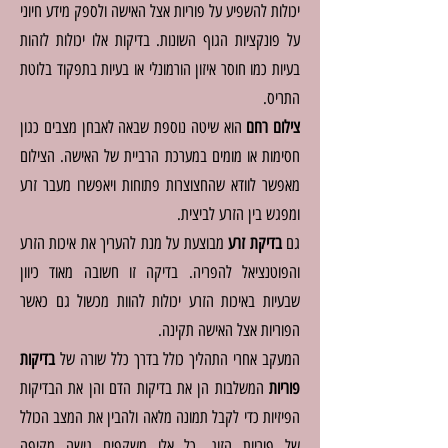
יכולות להשפיע על פוריות אצל האישה ולספק מידע חיוני
על פונקציות הגוף השונות. בדיקות אלו יכולות לזהות
בעיות כמו חוסר איזון הורמונלי או בעיות בתפקוד בלוטת
התריס.
צילום רחם
הוא שיטה נוספת שבאה לאבחן מצבים כגון
חסימות או מומים במערכת הרביית של האישה. הצילום
מאפשר לוודא שהחצוצרות פתוחות ויאפשרו מעבר זרע
ומפגש בין הזרע לביצית.
גם
בדיקת זרע
מבוצעת על מנת להעריך את איכות הזרע
והפוטנציאל להפריה. בדיקה זו חשובה מאוד כיוון
שבעיות באיכות הזרע יכולות להוות מכשול גם כאשר
הפוריות אצל האישה תקינה.
המעקב אחרי התהליך כולל בדרך כלל שורה של
בדיקות
פוריות
המשלבות הן את בדיקות הדם והן את הבדיקות
הפיזיות כדי לקבל תמונה מלאה ולהבין את המצב הכולל
של פוריות הזוג. כל אלו משקפים גישה מקיפה