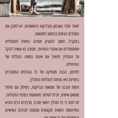
לאחר שלבי האבחון והבדיקות הראשוניות, יש לתכנן את
השלבים הבאים בהתאם לתוצאות.
במקביל, חשוב להעניק תמיכה נפשית למטופלים
שמתמודדים עם אתגרי הפוריות, תמיכה כזו עשויה להקל
על התהליך ולשפר את איכות החוויה הכוללת של
הטיפולים.
לסיכום, הבנה מעמיקה של כל הגורמים המעורבים
בפוריות היא מפתח להצלחת התהליך.
ניתוח והבנה של תוצאות הבדיקות, בשילוב עם טיפול
מותאם אישית, יובילו לשיפור משמעותי בסיכויי ההצלחה.
יש לזכור כי כל תהליך רפואי מורכב מרכיבים רבים ודורש
התייחסות רפואית מקצועית ומכוונת לצרכים האישיים
והייחודיים של כל אישה וזוג.