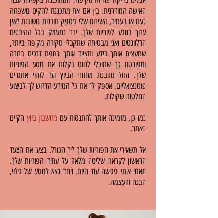
אצלינו בדיקת פוריות מקיפה, המתוכננת בקפידה עבור
האישה המודרנית. בין אם את מתכננת להקים משפחה
כעת או בעתיד, השירות שלי מספק תובנות חשובות לאין
ערוך בנוגע לפוריות שלך. יחד נתעמק בכל ההיבטים
הרלוונטים ואני מבטיחה שתקבלי סקירה מקיפה ביותר,
שתעצים אותך בידע ותצייד אותך במפת דרכים ברורה
ומפורטת כך שתוכלי לנווט בקלות את מסע הפוריות
שלך. החל מהבנת מחזורי הביוץ ועד לזהוי אתגרים
פוטנציאליים, אספק לך את כל המידע הדרוש לך לביצוע
החלטות שקולות.
כמו כן, מזמינה אותך להתנסות עם
מחשבון ביוץ
הקיים
באתר.
אל תשאירי את הפוריות שלך ליד הגורל. בצעי את הצעד
הראשון לקראת שליטה מלאה על עתיד הפוריות שלך.
תאמי איתי פגישה עוד היום, ויחד נצא למסע של גילוי,
הבנה והעצמה.